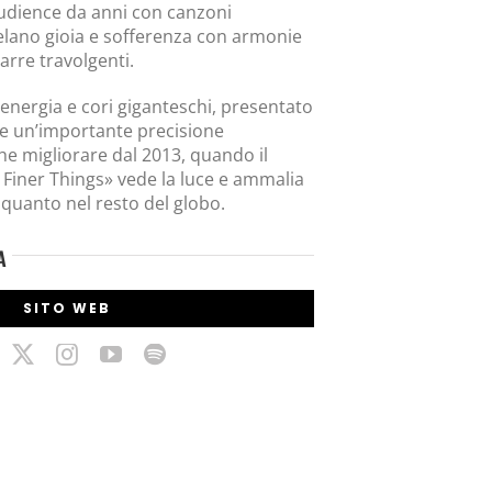
audience da anni con canzoni
lano gioia e sofferenza con armonie
tarre travolgenti.
 energia e cori giganteschi, presentato
 e un’importante precisione
he migliorare dal 2013, quando il
 Finer Things» vede la luce e ammalia
 quanto nel resto del globo.
A
SITO WEB