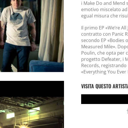
i Make Do and Mend s
emotivo miscelato ad
egual misura che risult
Il primo EP «We’re All
contratto con Panic Re
secondo EP «Bodies of
Measured Mile». Dopo
Poulin, che opta per 
progetto Defeater, i
Records, registrando 
«Everything You Ever 
VISITA QUESTO ARTIST