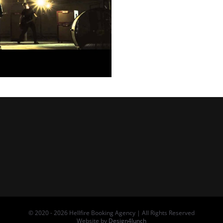
© 2020 -
2026 Hellfire Booking Agency | All Rights Reserved
Website by
Design4lunch