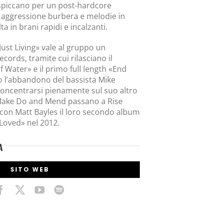
piccano per un post-hardcore
 aggressione burbera e melodie in
a in brani rapidi e incalzanti.
 Just Living» vale al gruppo un
cords, tramite cui rilasciano il
 Water» e il primo full length «End
 l’abbandono del bassista Mike
concentrarsi pienamente sul suo altro
 Make Do and Mend passano a Rise
con Matt Bayles il loro secondo album
Loved» nel 2012.
A
SITO WEB