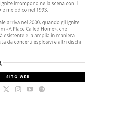
i Ignite irrompono nella scena con il
 e melodico nel 1993.
e arriva nel 2000, quando gli Ignite
lbum «A Place Called Home», che
à esistente e la amplia in maniera
a da concerti esplosivi e altri dischi
A
SITO WEB