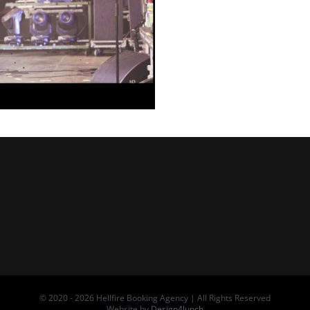
© 2020 -
2026 Hellfire Booking Agency | All Rights Reserved
Website by
Design4lunch