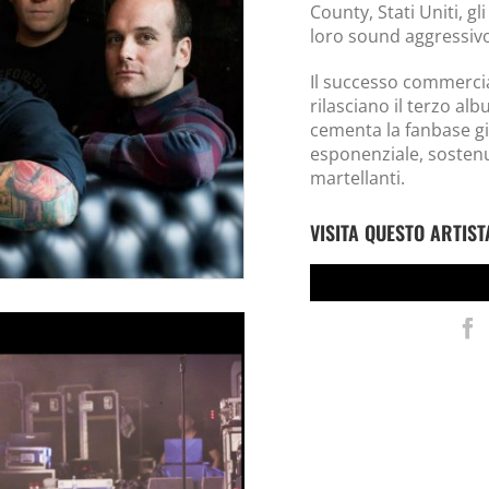
County, Stati Uniti, gl
loro sound aggressivo
Il successo commercial
rilasciano il terzo a
cementa la fanbase gi
esponenziale, sostenut
martellanti.
VISITA QUESTO ARTIST