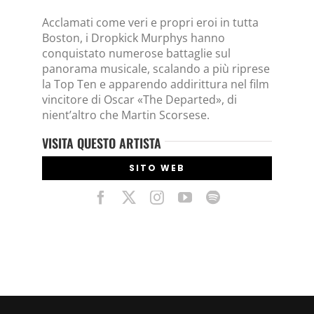
Acclamati come veri e propri eroi in tutta
Boston, i Dropkick Murphys hanno
conquistato numerose battaglie sul
panorama musicale, scalando a più riprese
la Top Ten e apparendo addirittura nel film
vincitore di Oscar «The Departed», di
nient’altro che Martin Scorsese.
VISITA QUESTO ARTISTA
SITO WEB