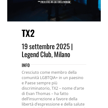
TX2
19 settembre 2025 |
Legend Club, Milano
INFO
Cresciuto come membro della
comunità LGBTQIA+ in un paesino
e Paese sempre più
discriminatorio, TX2 – nome d’arte
di Evan Thomas – ha fatto
dell’insurrezione a favore della
libertà d’espressione e della salute